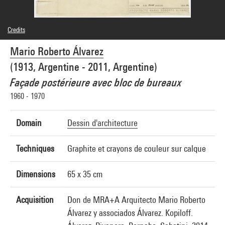
Credits
© Mario Roberto Álvarez
Mario Roberto Álvarez
Photo credits : Cecilia Laulanne - Centre Pompidou, MNAM-CCI
Image reference : 4Y20142
(1913, Argentine - 2011, Argentine)
Façade postérieure avec bloc de bureaux
1960 - 1970
Domain
Dessin d'architecture
Techniques
Graphite et crayons de couleur sur calque
Dimensions
65 x 35 cm
Acquisition
Don de MRA+A Arquitecto Mario Roberto
Álvarez y associados Álvarez. Kopiloff.