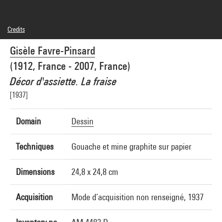
Credits
© droits réservés
Gisèle Favre-Pinsard
Photo credits : Centre Pompidou, MNAM-CCI/Georges Meguerditchian/Dist.
GrandPalaisRmn
(1912, France - 2007, France)
Image reference : 4N70073
Image presentation :
Décor d'assiette. La fraise
GrandPalaisRmnPhoto
[1937]
Domain
Dessin
Techniques
Gouache et mine graphite sur papier
Dimensions
24,8 x 24,8 cm
Acquisition
Mode d’acquisition non renseigné, 1937