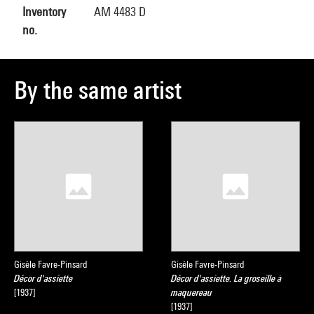
Inventory
AM 4483 D
no.
By the same artist
Gisèle Favre-Pinsard
Gisèle Favre-Pinsard
Décor d'assiette
Décor d'assiette. La groseille à
[1937]
maquereau
[1937]