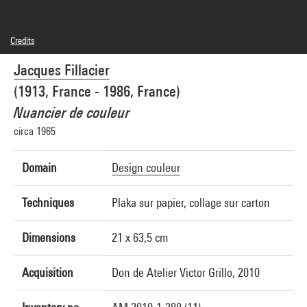
Credits
© droits réservés
Jacques Fillacier
Photo credits : Centre Pompidou, MNAM-CCI/Bertrand Prévost/Dist. GrandPalaisRmn
Image reference : 4N45074
(1913, France - 1986, France)
Image presentation :
GrandPalaisRmnPhoto
Nuancier de couleur
circa 1965
Domain
Design couleur
Techniques
Plaka sur papier, collage sur carton
Dimensions
21 x 63,5 cm
Acquisition
Don de Atelier Victor Grillo, 2010