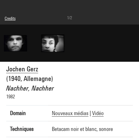
1/2
Credits
Caption : Photogramme
© Adagp, Paris
Photo credits : Centre Pompidou, MNAM-CCI/Service de la documentation
photographique du MNAM/Dist. GrandPalaisRmn
Image reference : 4N12024
Image presentation :
GrandPalaisRmnPhoto
Jochen Gerz
(1940, Allemagne)
Nachher, Nachher
1982
Domain
Nouveaux médias
|
Vidéo
Techniques
Betacam noir et blanc, sonore