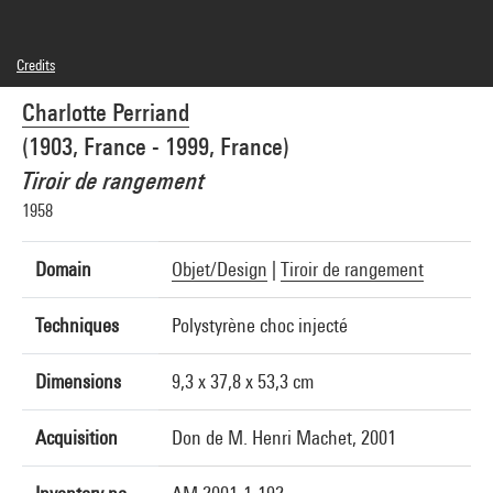
Credits
© Adagp, Paris
Charlotte Perriand
Photo credits : Bertrand Prévost - Centre Pompidou, MNAM-CCI
Image reference : 4N40793
(1903, France - 1999, France)
Tiroir de rangement
1958
Domain
Objet/Design
|
Tiroir de rangement
Techniques
Polystyrène choc injecté
Dimensions
9,3 x 37,8 x 53,3 cm
Acquisition
Don de M. Henri Machet, 2001