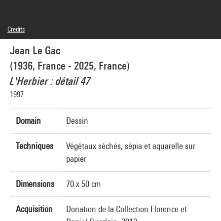
Credits
© Adagp, Paris
Jean Le Gac
Photo credits : Centre Pompidou, MNAM-CCI/Bertrand Prévost/Dist. GrandPalaisRmn
Image reference : 4N97061
(1936, France - 2025, France)
Image presentation :
GrandPalaisRmnPhoto
L'Herbier : détail 47
1997
Domain
Dessin
Techniques
Végétaux séchés, sépia et aquarelle sur
papier
Dimensions
70 x 50 cm
Acquisition
Donation de la Collection Florence et