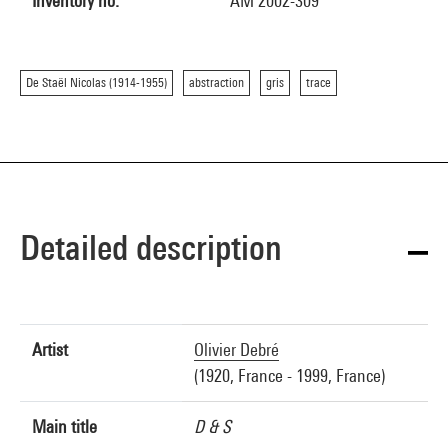
Inventory no.
AM 2002-309
De Staël Nicolas (1914-1955)
abstraction
gris
trace
Detailed description
Artist
Olivier Debré
(1920, France - 1999, France)
Main title
D & S