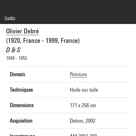
Credits
© Adagp, Paris
Olivier Debré
Photo credits : Centre Pompidou, MNAM-CCI/Georges Meguerditchian/Dist.
GrandPalaisRmn
(1920, France - 1999, France)
Image reference : 4F00156 [2001 CX 0426]
Image presentation :
D & S
GrandPalaisRmnPhoto
1948 - 1955
Domain
Peinture
Techniques
Huile sur toile
Dimensions
171 x 256 cm
Acquisition
Dation, 2002