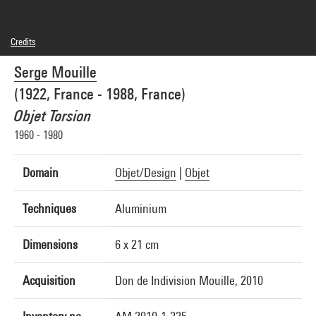
Credits
© Adagp, Paris
Serge Mouille
Photo credits : Centre Pompidou, MNAM-CCI/Georges Meguerditchian/Dist.
GrandPalaisRmn
(1922, France - 1988, France)
Image reference : 4N42034
Image presentation :
Objet Torsion
GrandPalaisRmnPhoto
1960 - 1980
Domain
Objet/Design
|
Objet
Techniques
Aluminium
Dimensions
6 x 21 cm
Acquisition
Don de Indivision Mouille, 2010