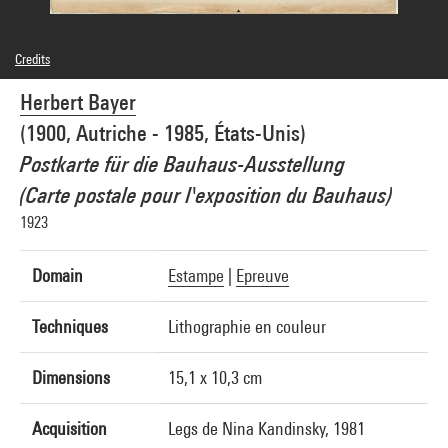
Credits
© Adagp, Paris
Herbert Bayer
Photo credits : Centre Pompidou, MNAM-CCI/Philippe Migeat/Dist. GrandPalaisRmn
Image reference : 4N02487
(1900, Autriche - 1985, États-Unis)
Image presentation :
GrandPalaisRmnPhoto
Postkarte für die Bauhaus-Ausstellung
(Carte postale pour l'exposition du Bauhaus)
1923
Domain
Estampe
|
Epreuve
Techniques
Lithographie en couleur
Dimensions
15,1 x 10,3 cm
Acquisition
Legs de Nina Kandinsky, 1981