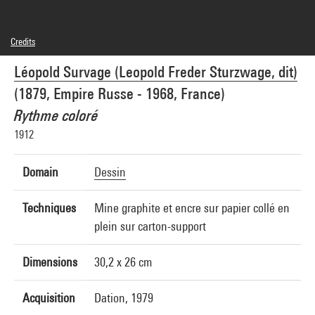
Credits
© Adagp, Paris
Léopold Survage (Leopold Freder Sturzwage, dit)
Photo credits : Centre Pompidou, MNAM-CCI/Service de la documentation
photographique du MNAM/Dist. GrandPalaisRmn
(1879, Empire Russe - 1968, France)
Image reference : 4R02592 [1981 CX 0060]
Image presentation :
Rythme coloré
GrandPalaisRmnPhoto
1912
Domain
Dessin
Techniques
Mine graphite et encre sur papier collé en
plein sur carton-support
Dimensions
30,2 x 26 cm
Acquisition
Dation, 1979