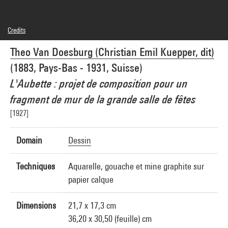
Credits
Domaine public
Theo Van Doesburg (Christian Emil Kuepper, dit)
Photo credits : Centre Pompidou, MNAM-CCI/Cecilia Laulanne/Dist. GrandPalaisRmn
Image reference : 4Y00559
(1883, Pays-Bas - 1931, Suisse)
Image presentation :
GrandPalaisRmnPhoto
L'Aubette : projet de composition pour un
fragment de mur de la grande salle de fêtes
[1927]
Domain
Dessin
Techniques
Aquarelle, gouache et mine graphite sur
papier calque
Dimensions
21,7 x 17,3 cm
36,20 x 30,50 (feuille) cm