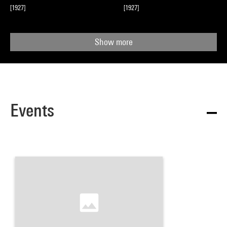
[1927]
[1927]
Show more
Events