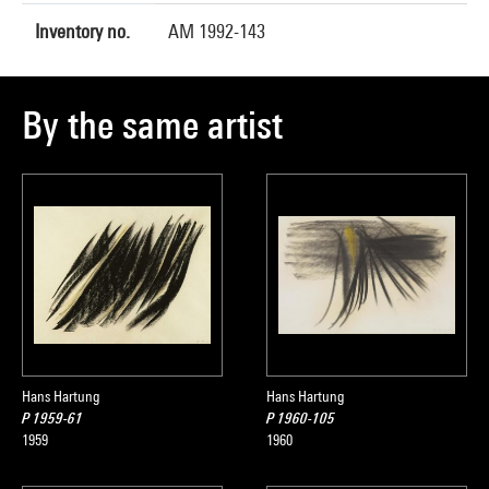
Inventory no.
AM 1992-143
By the same artist
Hans Hartung
Hans Hartung
P 1959-61
P 1960-105
1959
1960