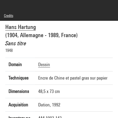
Credits
© Hans Hartung / Adagp, Paris
Hans Hartung
Photo credits : Centre Pompidou, MNAM-CCI/Philippe Migeat/Dist. GrandPalaisRmn
Image reference : 4F50137 [1992 CX 0491]
(1904, Allemagne - 1989, France)
Image presentation :
GrandPalaisRmnPhoto
Sans titre
1948
Domain
Dessin
Techniques
Encre de Chine et pastel gras sur papier
Dimensions
48,5 x 73 cm
Acquisition
Dation, 1992