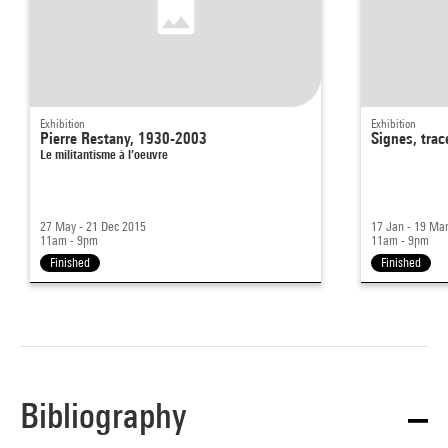
Exhibition
Exhibition
Pierre Restany, 1930-2003
Signes, trac
Le militantisme à l’oeuvre
27 May - 21 Dec 2015
17 Jan - 19 Ma
11am - 9pm
11am - 9pm
Finished
Finished
Bibliography