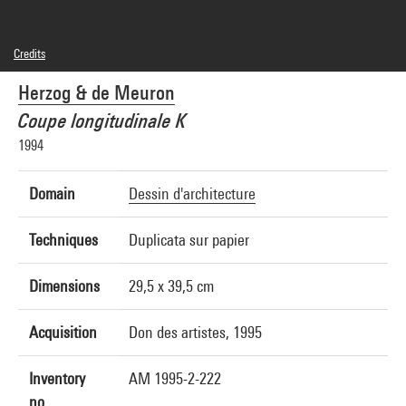
Credits
© Herzog & de Meuron
Herzog & de Meuron
Photo credits : Centre Pompidou, MNAM-CCI/Jean-Claude Planchet/Dist.
GrandPalaisRmn
Coupe longitudinale K
Image reference : 4R13841 [1998 CX 3073]
1994
Domain
Dessin d'architecture
Techniques
Duplicata sur papier
Dimensions
29,5 x 39,5 cm
Acquisition
Don des artistes, 1995
Inventory
AM 1995-2-222
no.