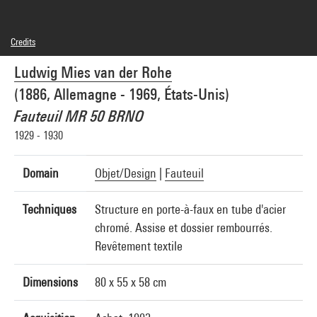
Credits
© Adagp, Paris
Ludwig Mies van der Rohe
Photo credits : Centre Pompidou, MNAM-CCI/Jean-Claude Planchet/Dist.
GrandPalaisRmn
(1886, Allemagne - 1969, États-Unis)
Image reference : 3I02077 [1994 CZ 6043]
Fauteuil MR 50 BRNO
1929 - 1930
Domain
Objet/Design
|
Fauteuil
Techniques
Structure en porte-à-faux en tube d'acier
chromé. Assise et dossier rembourrés.
Revêtement textile
Dimensions
80 x 55 x 58 cm