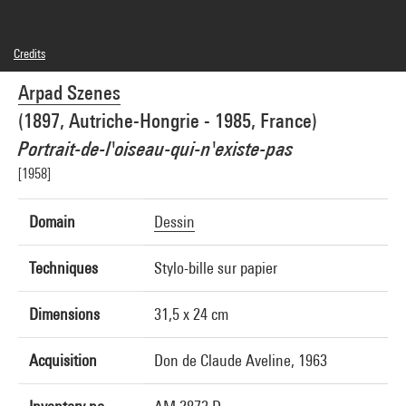
Credits
© Adagp, Paris
Arpad Szenes
Photo credits : Réunion des Musées Nationaux/Agence photographique de la
Réunion des Musées Nationaux/Dist. GrandPalaisRmn
(1897, Autriche-Hongrie - 1985, France)
Image reference : 1A21653 [70 DN 2045]
Portrait-de-l'oiseau-qui-n'existe-pas
[1958]
Domain
Dessin
Techniques
Stylo-bille sur papier
Dimensions
31,5 x 24 cm
Acquisition
Don de Claude Aveline, 1963