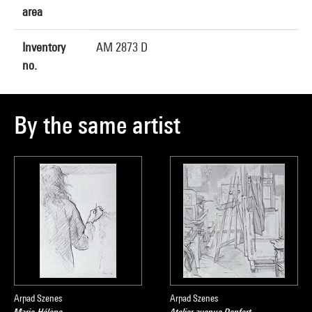
area
Inventory
AM 2873 D
no.
By the same artist
Arpad Szenes
Arpad Szenes