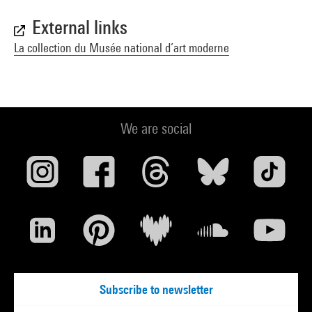
7624-437-9
Voir la notice sur le portail de la Bibliothèque Kandinsky
External links
La collection du Musée national d’art moderne
We are social
Subscribe to newsletter