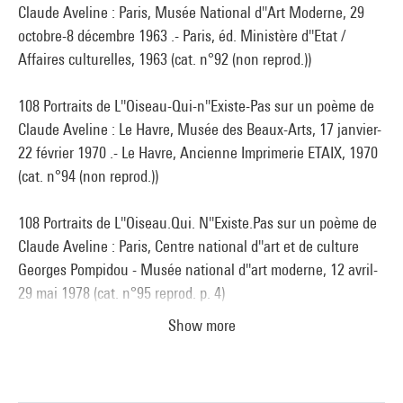
Claude Aveline : Paris, Musée National d''Art Moderne, 29
octobre-8 décembre 1963 .- Paris, éd. Ministère d''Etat /
Affaires culturelles, 1963 (cat. n°92 (non reprod.))
108 Portraits de L''Oiseau-Qui-n''Existe-Pas sur un poème de
Claude Aveline : Le Havre, Musée des Beaux-Arts, 17 janvier-
22 février 1970 .- Le Havre, Ancienne Imprimerie ETAIX, 1970
(cat. n°94 (non reprod.))
108 Portraits de L''Oiseau.Qui. N''Existe.Pas sur un poème de
Claude Aveline : Paris, Centre national d''art et de culture
Georges Pompidou - Musée national d''art moderne, 12 avril-
29 mai 1978 (cat. n°95 reprod. p. 4)
Show more
Arpad Szenes. Catalogue raisonné des dessins et des
peintures, II tomes, (dir. Chiara Calzetta Jeager) : Milan, Skira,
2005 (cat. n° AS58-040, cit. et reprod. p. 188) . N° isbn 88-