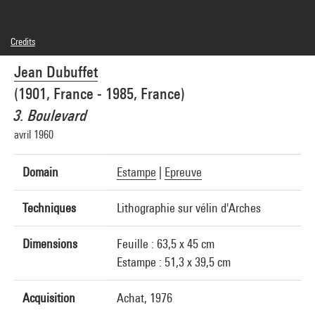
Credits
© Adagp, Paris
Jean Dubuffet
Photo credits : Centre Pompidou, MNAM-CCI/Philippe Migeat/Dist. GrandPalaisRmn
Image reference : 4N15475
(1901, France - 1985, France)
Image presentation :
GrandPalaisRmnPhoto
3. Boulevard
avril 1960
Domain
Estampe
|
Epreuve
Techniques
Lithographie sur vélin d'Arches
Dimensions
Feuille : 63,5 x 45 cm
Estampe : 51,3 x 39,5 cm
Acquisition
Achat, 1976