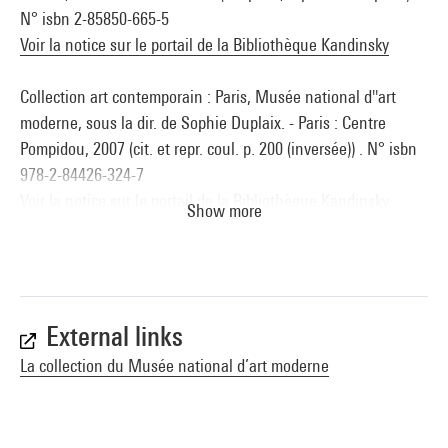
N° isbn 2-85850-665-5
Voir la notice sur le portail de la Bibliothèque Kandinsky
Collection art contemporain : Paris, Musée national d''art
moderne, sous la dir. de Sophie Duplaix. - Paris : Centre
Pompidou, 2007 (cit. et repr. coul. p. 200 (inversée)) . N° isbn
978-2-84426-324-7
Voir la notice sur le portail de la Bibliothèque Kandinsky
Show more
Toni Grand : Morceaux d''une chose possible : Montpellier,
musée Fabre, 20 janvier - 5 mai 2024. - Gand : Editions
Snoeck, 2024 (reprod. coul. p. 16) . N° isbn 7894661618757
Voir la notice sur le portail de la Bibliothèque Kandinsky
External links
La collection du Musée national d’art moderne