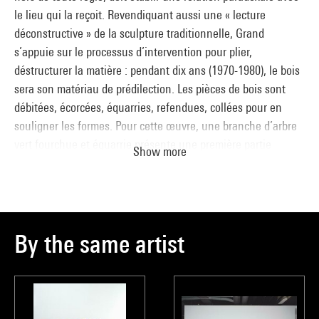
le lieu qui la reçoit. Revendiquant aussi une « lecture
déconstructive » de la sculpture traditionnelle, Grand
s’appuie sur le processus d’intervention pour plier,
déstructurer la matière : pendant dix ans (1970-1980), le bois
sera son matériau de prédilection. Les pièces de bois sont
débitées, écorcées, équarries, refendues, collées pour en
souligner les formes. Pour cette œuvre, une branche d’arbre
vert fourchue et équarrie présente une première partie
Show more
laissée telle quelle, la deuxième, refendue une fois et la
troisième, deux fois. Ce processus de création est clairement
énoncé dans le titre, étape par étape. Il s’agit là d’un constat
discret, le geste restant le plus neutre possible. Grand
s’applique à supprimer à la fois le socle, tout jeu de lumière
By the same artist
sur la matière et toute expressivité. Il dit « essayer de faire
quelque chose qui n’ait d’autre statut que celui du matériel
d’expérience ».