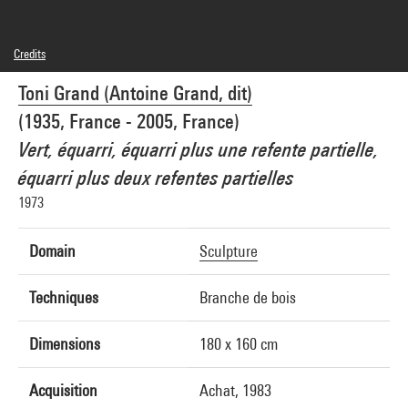
Credits
© Adagp, Paris
Toni Grand (Antoine Grand, dit)
Photo credits : Centre Pompidou, MNAM-CCI/Service de la documentation
photographique du MNAM/Dist. GrandPalaisRmn
(1935, France - 2005, France)
Image reference : 4F45095 [1985 CX 0193]
Image presentation :
Vert, équarri, équarri plus une refente partielle,
GrandPalaisRmnPhoto
équarri plus deux refentes partielles
1973
Domain
Sculpture
Techniques
Branche de bois
Dimensions
180 x 160 cm
Acquisition
Achat, 1983