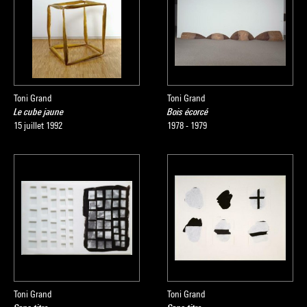
Nadine Pouillon
Source :
Extrait du catalogue
Collection art contemporain - La
collection du Centre Pompidou, Musée national d'art moderne
, sous la direction de Sophie Duplaix, Paris, Centre Pompidou,
Toni Grand
Toni Grand
Le cube jaune
Bois écorcé
2007
15 juillet 1992
1978 - 1979
Toni Grand
Toni Grand