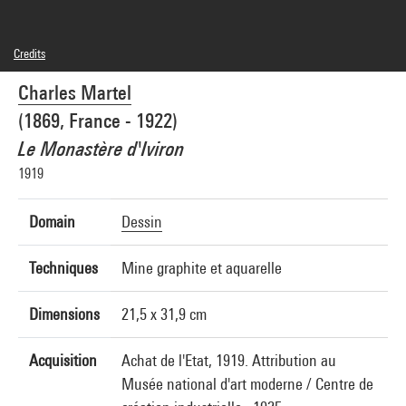
Credits
Domaine public
Charles Martel
Photo credits : Centre Pompidou, MNAM-CCI/Bertrand Prévost/Dist. GrandPalaisRmn
Image reference : 4N67840
(1869, France - 1922)
Image presentation :
GrandPalaisRmnPhoto
Le Monastère d'Iviron
1919
Domain
Dessin
Techniques
Mine graphite et aquarelle
Dimensions
21,5 x 31,9 cm
Acquisition
Achat de l'Etat, 1919. Attribution au
Musée national d'art moderne / Centre de