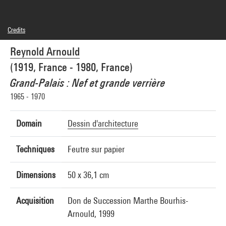
Credits
© droits réservés
Reynold Arnould
Photo credits : Centre Pompidou, MNAM-CCI/Bertrand Prévost/Dist. GrandPalaisRmn
Image reference : 4N68030
(1919, France - 1980, France)
Image presentation :
GrandPalaisRmnPhoto
Grand-Palais : Nef et grande verrière
1965 - 1970
Domain
Dessin d'architecture
Techniques
Feutre sur papier
Dimensions
50 x 36,1 cm
Acquisition
Don de Succession Marthe Bourhis-
Arnould, 1999