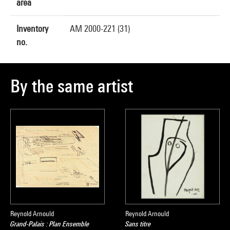
area
Inventory
AM 2000-221 (31)
no.
By the same artist
Reynold Arnould
Reynold Arnould
Grand-Palais : Plan Ensemble
Sans titre