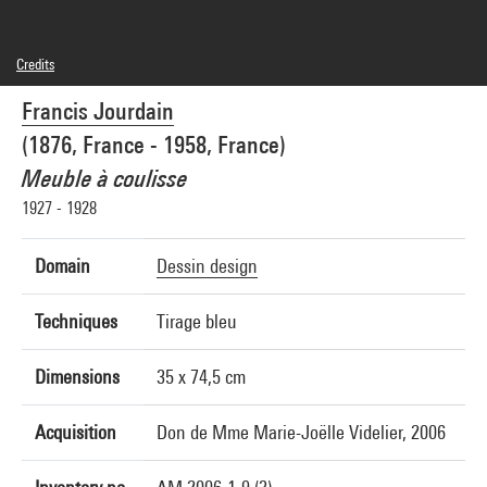
Credits
© Adagp, Paris
Francis Jourdain
Photo credits : Philippe Migeat - Centre Pompidou, MNAM-CCI
Image reference : 4N41223
(1876, France - 1958, France)
Meuble à coulisse
1927 - 1928
Domain
Dessin design
Techniques
Tirage bleu
Dimensions
35 x 74,5 cm
Acquisition
Don de Mme Marie-Joëlle Videlier, 2006