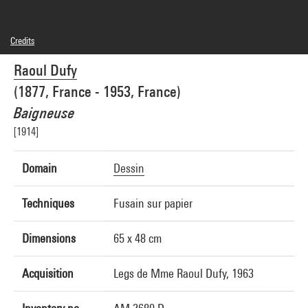
Credits
Domaine public
Raoul Dufy
Photo credits : Centre Pompidou, MNAM-CCI/Bertrand Prévost/Dist. GrandPalaisRmn
Image reference : 4R12633 [1998 CX 0710]
(1877, France - 1953, France)
Image presentation :
GrandPalaisRmnPhoto
Baigneuse
[1914]
Domain
Dessin
Techniques
Fusain sur papier
Dimensions
65 x 48 cm
Acquisition
Legs de Mme Raoul Dufy, 1963