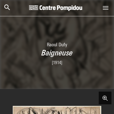
Skip to main content
Centre Pompidou
Raoul Dufy
Baigneuse
[1914]