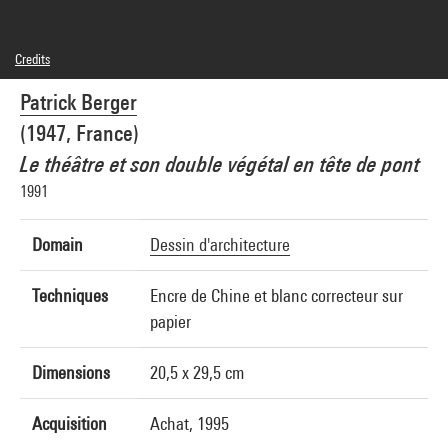
Credits
© Patrick Berger
Patrick Berger
Photo credits : Centre Pompidou, MNAM-CCI/J.C. Planchet et G.
Meguerditchian/Dist. GrandPalaisRmn
(1947, France)
Image reference : 4R13655 [1994 CX 3395]
Image presentation :
Le théâtre et son double végétal en tête de pont
GrandPalaisRmnPhoto
1991
Domain
Dessin d'architecture
Techniques
Encre de Chine et blanc correcteur sur
papier
Dimensions
20,5 x 29,5 cm
Acquisition
Achat, 1995