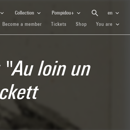
Collection
Pompidou+
en
(current)
(current)
(current)
Become a member
Tickets
Shop
You are
 "Au loin un
ckett