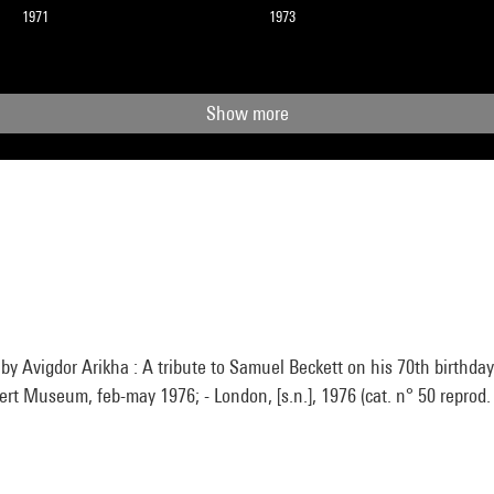
1971
1973
Show more
by Avigdor Arikha : A tribute to Samuel Beckett on his 70th birthday
ert Museum, feb-may 1976; - London, [s.n.], 1976 (cat. n° 50 reprod. 