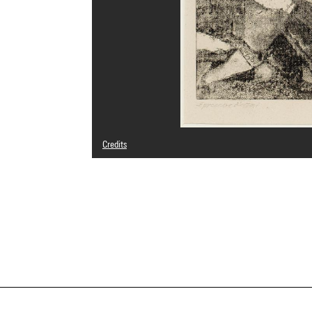
Credits
© Adagp, Paris
Photo credits : Centre Pompidou, MNAM-CCI/Georges Megu
Image reference : 4N03466
Image presentation :
GrandPalaisRmnPhoto