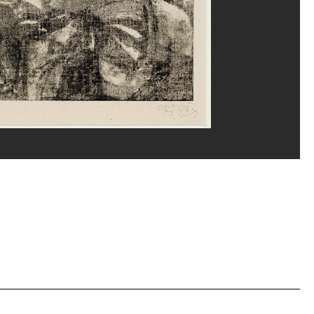
erditchian/Dist. GrandPalaisRmn