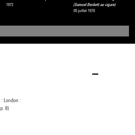
1972
(Samuel Beckett au cigare)
05 juillet 1970
 : London :
p. 8)