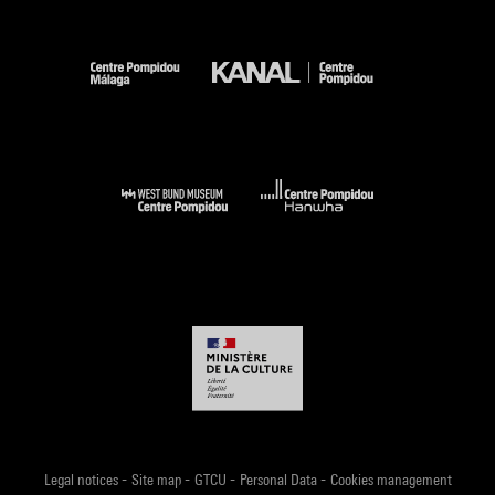
vivante
, Paris, Éd. Albert Morancé, 1929 ; rééd. : Marseille,
Éd. Imbernon, 2006, p. 16.
2.
Ibid.
, p. 13.
3. E. Gray et J. Badovici, « De l’éclectisme au doute »,
E 1027.
Maison en bord de mer
,
op. cit.
, p. 8. 5.
Ibid.
, p. 13.
6. E. Gray et J. Badovici, « De l’éclectisme au doute », art.
cité, p. 7.
Source :
Extrait du catalogue
Eileen Gray
, sous la direction de Cloé
Pitiot, Éditions du Centre Pompidou, Paris, 2013
-
-
-
-
Legal notices
Site map
GTCU
Personal Data
Cookies management