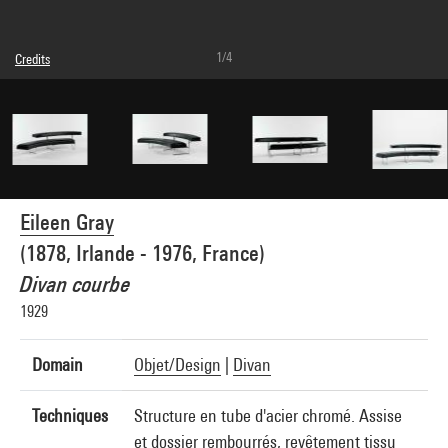
1/4
Credits
© droits réservés
Photo credits : Centre Pompidou, MNAM-CCI/Bertrand Prévost/Dist. GrandPalaisRmn
Image reference : 4N42566
Image presentation :
GrandPalaisRmnPhoto
Eileen Gray
(1878, Irlande - 1976, France)
Divan courbe
1929
Domain
Objet/Design
|
Divan
Techniques
Structure en tube d'acier chromé. Assise
et dossier rembourrés, revêtement tissu