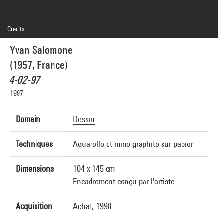
Credits
© Adagp, Paris
Yvan Salomone
Photo credits : Centre Pompidou, MNAM-CCI/Philippe Migeat/Dist. GrandPalaisRmn
Image reference : 4R12068 [1999 CX 0104]
(1957, France)
4-02-97
1997
Domain
Dessin
Techniques
Aquarelle et mine graphite sur papier
Dimensions
104 x 145 cm
Encadrement conçu par l'artiste
Acquisition
Achat, 1998