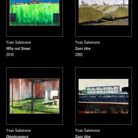
Source :
Extrait du catalogue
Collection art graphique - La collection du
Centre Pompidou, Musée national d'art moderne
, sous la
direction de Agnès de la Beaumelle, Paris, Centre Pompidou,
2008
Yvan Salomone
Yvan Salomone
Why not Sneez
Sans titre
2010
2002
Yvan Salomone
Yvan Salomone
Déménageurs
Sans titre