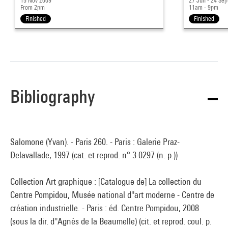
15 Nov 2009
27 Jun - 24 Se
From 2pm
11am - 9pm
Finished
Finished
Bibliography
Salomone (Yvan). - Paris 260. - Paris : Galerie Praz-
Delavallade, 1997 (cat. et reprod. n° 3 0297 (n. p.))
Collection Art graphique : [Catalogue de] La collection du
Centre Pompidou, Musée national d''art moderne - Centre de
création industrielle. - Paris : éd. Centre Pompidou, 2008
(sous la dir. d''Agnès de la Beaumelle) (cit. et reprod. coul. p.