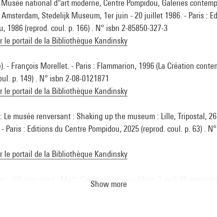
s, Musée national d''art moderne, Centre Pompidou, Galeries contem
 Amsterdam, Stedelijk Museum, 1er juin - 20 juillet 1986. - Paris : E
, 1986 (reprod. coul. p. 166) . N° isbn 2-85850-327-3
ur le portail de la Bibliothèque Kandinsky
 - François Morellet. - Paris : Flammarion, 1996 (La Création contemp
oul. p. 149) . N° isbn 2-08-0121871
ur le portail de la Bibliothèque Kandinsky
Le musée renversant : Shaking up the museum : Lille, Tripostal, 26 a
 Paris : Editions du Centre Pompidou, 2025 (reprod. coul. p. 63) . N°
ur le portail de la Bibliothèque Kandinsky
et : 100 pour cent : Metz, Centre Pompidou-Metz, 3 avril-28 septembr
Show more
Metz, 2026 (cit. p. 134 et reprod. coul. p. 65) . N° isbn 978-2-3598
ur le portail de la Bibliothèque Kandinsky