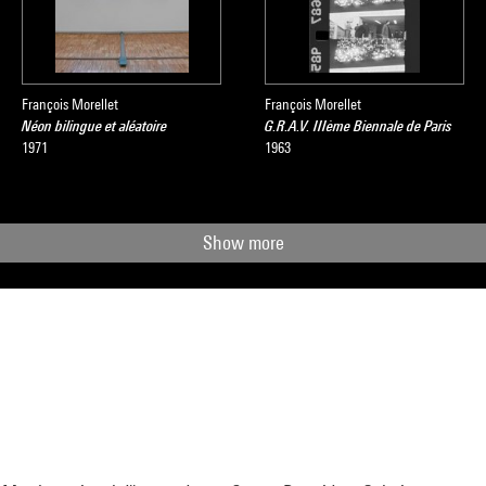
François Morellet
François Morellet
Néon bilingue et aléatoire
G.R.A.V. IIIème Biennale de Paris
1971
1963
Show more