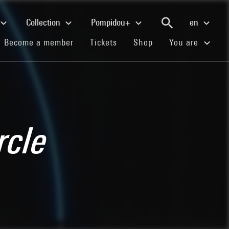
Collection
Pompidou+
en
(current)
(current)
(current)
Become a member
Tickets
Shop
You are
rcle