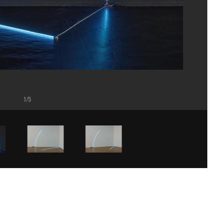
1/5
stal, Lille, 2025
ns/Dist. GrandPalaisRmn