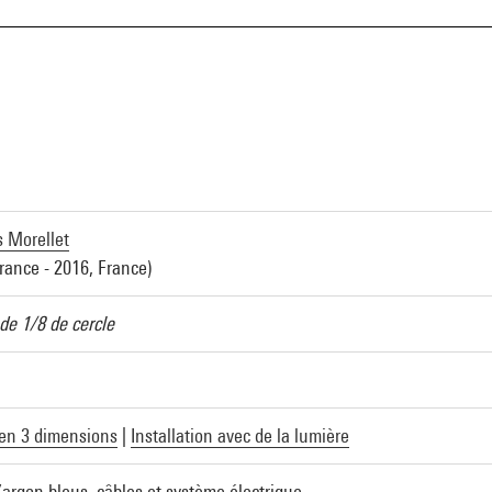
s Morellet
rance - 2016, France)
de 1/8 de cercle
en 3 dimensions
|
Installation avec de la lumière
’argon bleus, câbles et système électrique