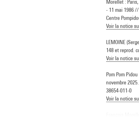
Morellet : Pari
- 11 mai 1986 //
Centre Pompidou
Voir la notice s
LEMOINE (Serge).
148 et reprod. c
Voir la notice s
Pom Pom Pidou : 
novembre 2025. -
38654-011-0
Voir la notice s
François Morell
Centre Pompidou-
Voir la notice s