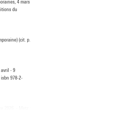
poraines, 4 mars
ditions du
oraine) (cit. p.
vril - 9
 isbn 978-2-
e 2026. - Metz :
3-083-5