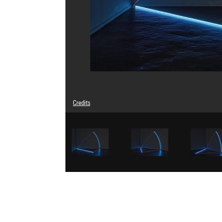
Credits
Caption : Installation dans l'exposition "Pompompidou", Tripo
© Adagp, Paris
Photo credits : Centre Pompidou, MNAM-CCI/Audrey Laura
Image reference : 4Y16211
Image presentation :
GrandPalaisRmnPhoto