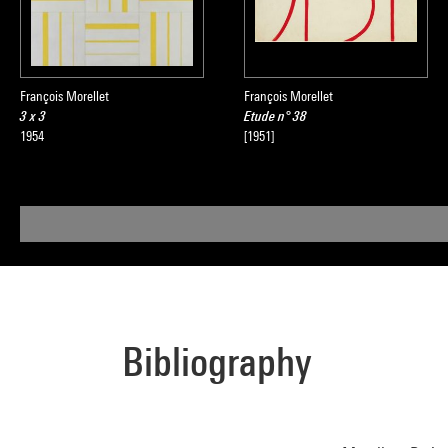
François Morellet
François Morellet
3 x 3
Etude n° 38
1954
[1951]
Bibliography