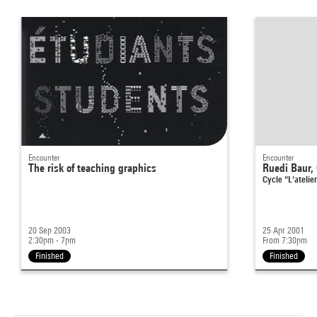
Encounter
Encounter
The risk of teaching graphics
Ruedi Baur,
Cycle "L'atelier
20 Sep 2003
25 Apr 2001
2:30pm - 7pm
From 7:30pm
Finished
Finished