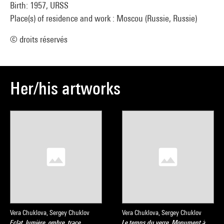
Birth: 1957, URSS
Place(s) of residence and work : Moscou (Russie, Russie)
© droits réservés
Her/his artworks
Vera Chuklova, Sergey Chuklov
Vera Chuklova, Sergey Chuklov
Eclat, lumière, ombre, trace
Le temps du verre. Monument à