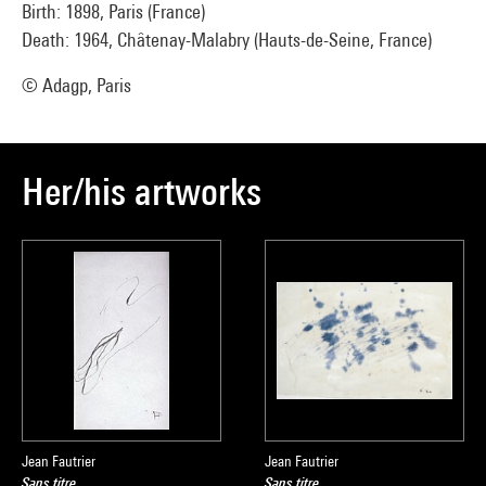
Birth: 1898, Paris (France)
Death: 1964, Châtenay-Malabry (Hauts-de-Seine, France)
© Adagp, Paris
Her/his artworks
Jean Fautrier
Jean Fautrier
Sans titre
Sans titre