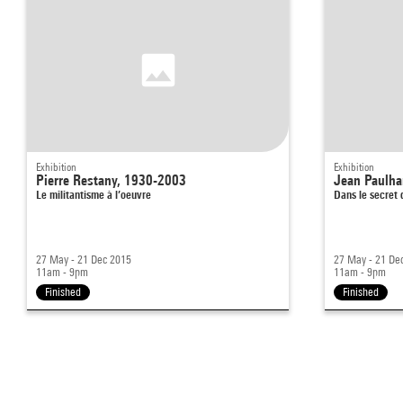
Exhibition
Exhibition
Pierre Restany, 1930-2003
Jean Paulh
Le militantisme à l’oeuvre
Dans le secret
27 May - 21 Dec 2015
27 May - 21 De
11am - 9pm
11am - 9pm
Finished
Finished