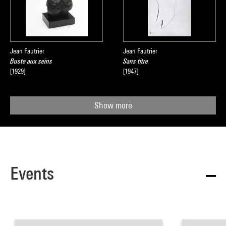
Jean Fautrier
Jean Fautrier
Buste aux seins
Sans titre
[1929]
[1947]
Show more
Events