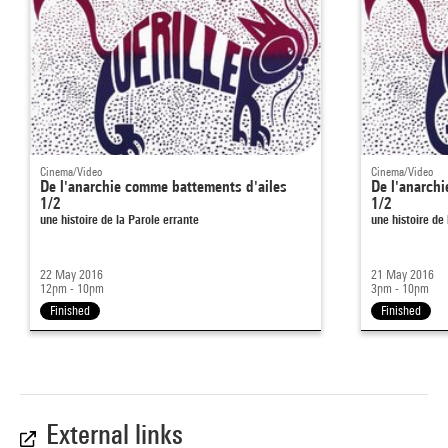
Cinema/Video
Cinema/Video
De l'anarchie comme battements d'ailes
De l'anarch
1/2
1/2
une histoire de la Parole errante
une histoire de
22 May 2016
21 May 2016
12pm - 10pm
3pm - 10pm
Finished
Finished
External links