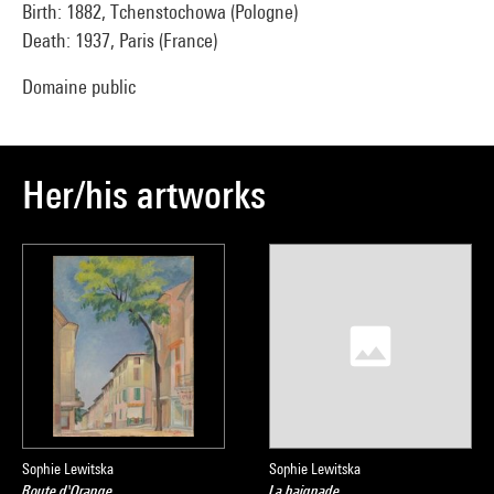
Birth: 1882, Tchenstochowa (Pologne)
Death: 1937, Paris (France)
Domaine public
Her/his artworks
Sophie Lewitska
Sophie Lewitska
Route d'Orange
La baignade