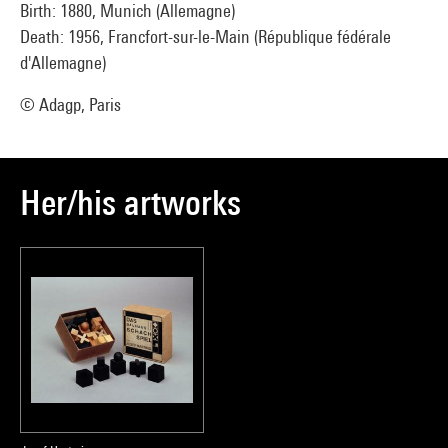
Birth: 1880, Munich (Allemagne)
Death: 1956, Francfort-sur-le-Main (République fédérale
d'Allemagne)
© Adagp, Paris
Her/his artworks