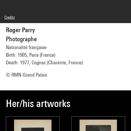
Credits
© droits réservés
Roger Parry
Photo credits : Centre Pompidou, MNAM-CCI/Georges Meguerditchian/Dist.
GrandPalaisRmn
Photographe
Image reference : 4N56240
Image presentation :
Nationalité française
GrandPalaisRmnPhoto
Birth: 1905, Paris (France)
Death: 1977, Cognac (Charente, France)
© RMN-Grand Palais
Her/his artworks