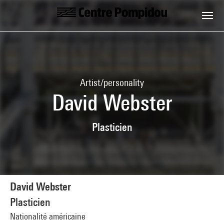
Skip to main content
Centre Pompidou
Artist/personality
David Webster
Plasticien
David Webster
Plasticien
Nationalité américaine