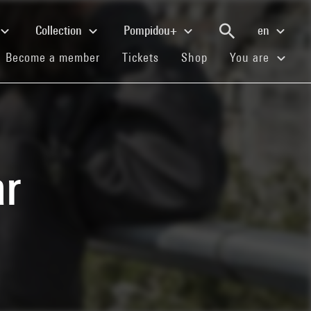
Collection
Pompidou+
en
(current)
(current)
(current)
Become a member
Tickets
Shop
You are
ar