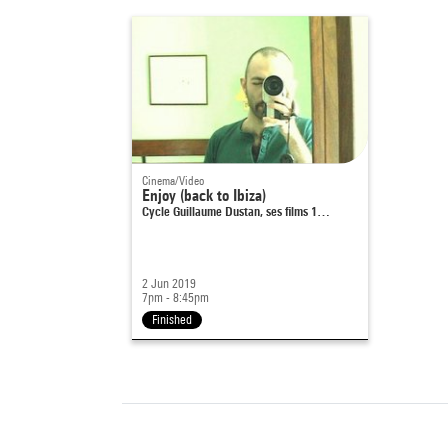
Cinema/Video
Enjoy (back to Ibiza)
Cycle Guillaume Dustan, ses films 1…
2 Jun 2019
7pm - 8:45pm
Finished