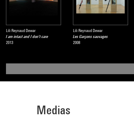
Lili Reynaud Dewar
Lili Reynaud Dewar
I am intact and I don't care
Les Garçons sauvages
2013
2008
Medias