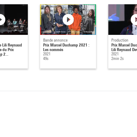
Bande annonce
Production
e Lili Reynaud
Prix Marcel Duchamp 2021 :
Prix Marcel Du
e du Prix
Les nommés
Lili Reynaud D
 2...
2021
2021
49s
2min 2s