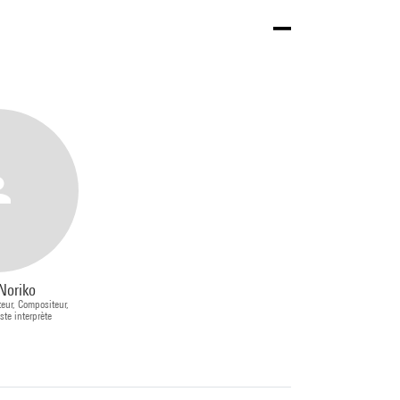
Noriko
teur, Compositeur,
ste interprète