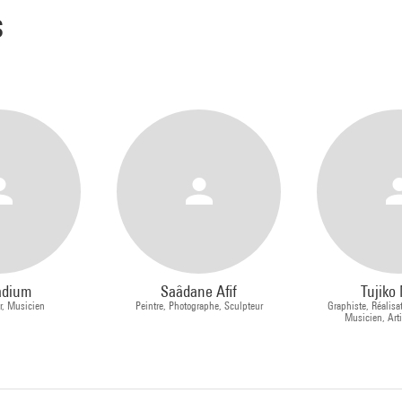
s
adium
Saâdane Afif
Tujiko 
r, Musicien
Peintre, Photographe, Sculpteur
Graphiste, Réalisa
Musicien, Arti