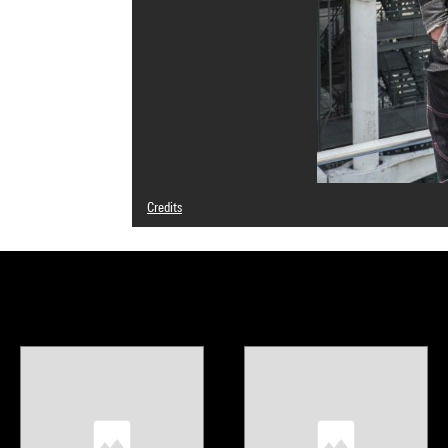
Credits
© Jean-Michel Sicot
Photo credits : Jean-Michel Sicot
Image reference : SICOT_LILIREYNAUDDEWAR_2021