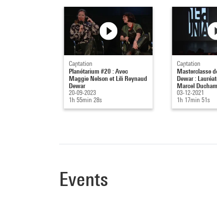
Captation
Captation
Planétarium #20 : Avec
Masterclasse d
Maggie Nelson et Lili Reynaud
Dewar : Lauréat
Dewar
Marcel Duchamp
20-09-2023
03-12-2021
1h 55min 28s
1h 17min 51s
Events