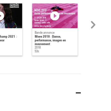
Bande annonce
Production
champ 2021 :
Move 2018 : Danse,
Move 2018
ewar
performance, images en
2018
mouvement
19min 19s
2018
53s