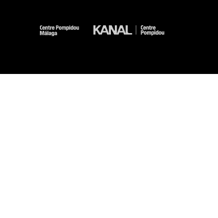
-
-
-
-
Legal notices
Site map
GTCU
Personal Data
Cookies management