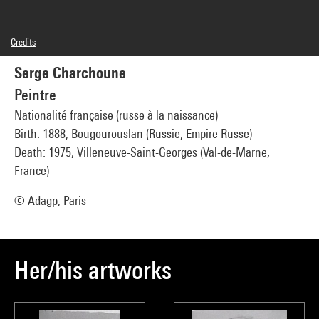
Credits
© Man Ray Trust / Adagp, Paris
Serge Charchoune
Photo credits : Centre Pompidou, MNAM-CCI/Georges Meguerditchian/Dist.
GrandPalaisRmn
Peintre
Image reference : 4N58240
Image presentation :
Nationalité française (russe à la naissance)
GrandPalaisRmnPhoto
Birth: 1888, Bougourouslan (Russie, Empire Russe)
Death: 1975, Villeneuve-Saint-Georges (Val-de-Marne,
France)
© Adagp, Paris
Her/his artworks