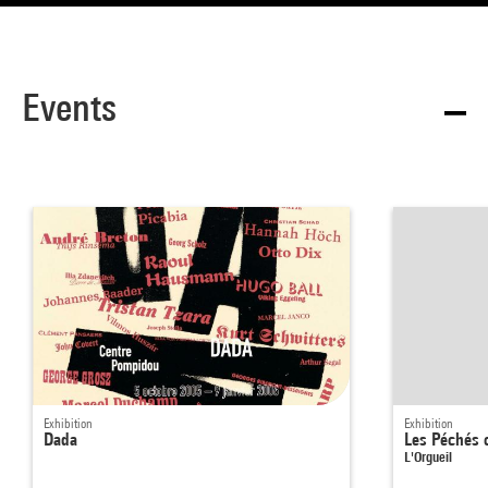
Events
Exhibition
Exhibition
Dada
Les Péchés 
L'Orgueil