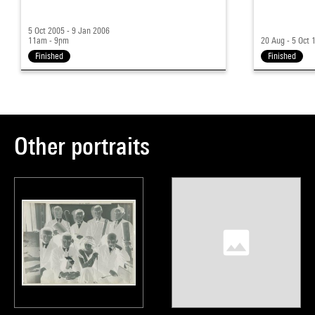
5 Oct 2005 - 9 Jan 2006
11am - 9pm
20 Aug - 5 Oct 
Finished
Finished
Other portraits