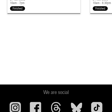
10am - 7pm
10am - 6:30pm
Finished
Finished
We are social