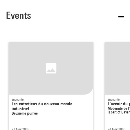
Events
Encounter
Encounter
Les entretiens du nouveau monde
L'avenir du
industriel
Modernité de l
Is part of
L'aven
Deuxième journée
27 Nov 2009
24 Nov 2006