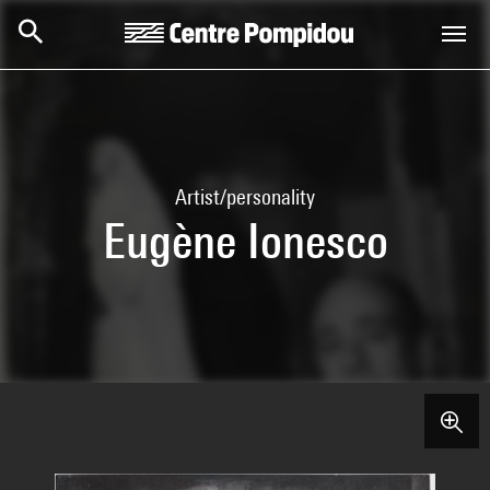
Skip to main content
Centre Pompidou
Artist/personality
Eugène Ionesco