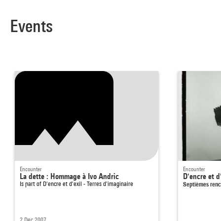
Events
Encounter
Encounter
La dette : Hommage à Ivo Andric
D'encre et d
Is part of
D'encre et d'exil - Terres d'imaginaire
Septièmes renc
2 Dec 2007