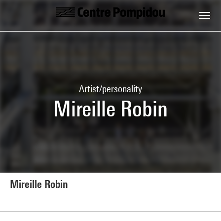
Skip to main content
Centre Pompidou
Artist/personality
Mireille Robin
Mireille Robin