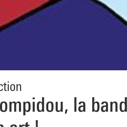
ction
ompidou, la ban