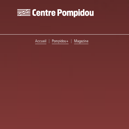
Aller au contenu principal
Centre Pompidou
Vous êtes ici:
Accueil
Pompidou+
Magazine