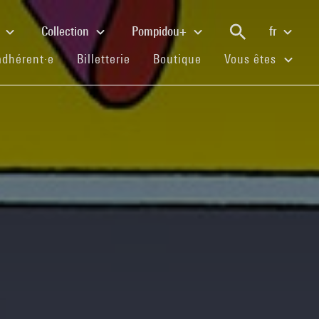
e
Collection
Pompidou+
fr
(current)
(current)
(current)
adhérent·e
Billetterie
Boutique
Vous êtes