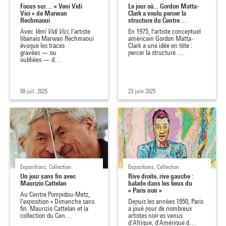
Focus sur… « Veni Vidi
Le jour où... Gordon Matta-
Vici » de Marwan
Clark a voulu percer la
Rechmaoui
structure du Centre…
Avec
Veni Vidi Vici
, l’artiste
En 1975, l'artiste conceptuel
libanais Marwan Rechmaoui
américain Gordon Matta-
évoque les traces
Clark a une idée en tête :
gravées — ou
percer la structure …
oubliées — d…
09 juil. 2025
23 juin 2025
Expositions, Collection
Expositions, Collection
Un jour sans fin avec
Rive droite, rive gauche :
Maurizio Cattelan
balade dans les lieux du
« Paris noir »
Au Centre Pompidou-Metz,
l'exposition « Dimanche sans
Depuis les années 1950, Paris
fin. Maurizio Cattelan et la
a joué pour de nombreux
collection du Cen…
artistes noir·es venus
d'Afrique, d'Amérique d…