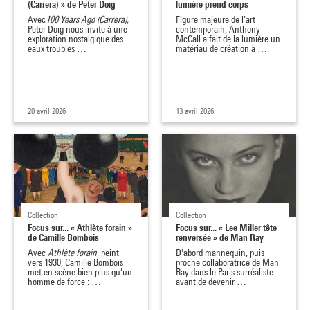
(Carrera) » de Peter Doig
lumière prend corps
Avec
100 Years Ago (Carrera),
Figure majeure de l’art
Peter Doig nous invite à une
contemporain, Anthony
exploration nostalgique des
McCall a fait de la lumière un
eaux troubles …
matériau de création à …
20 avril 2026
13 avril 2026
Collection
Collection
Focus sur... « Athlète forain »
Focus sur... « Lee Miller tête
de Camille Bombois
renversée » de Man Ray
Avec
Athlète forain
, peint
D'abord mannequin, puis
vers 1930, Camille Bombois
proche collaboratrice de Man
met en scène bien plus qu’un
Ray dans le Paris surréaliste
homme de force : …
avant de devenir …