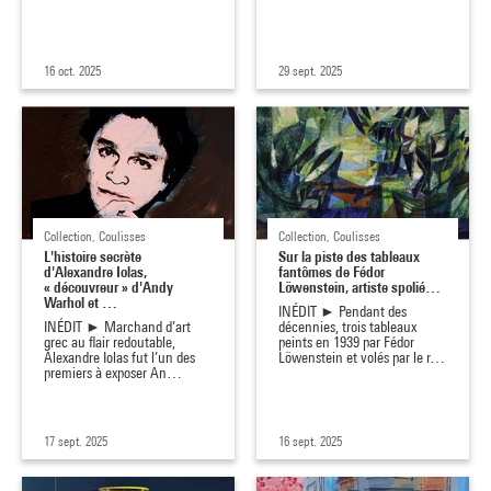
16 oct. 2025
29 sept. 2025
Collection, Coulisses
Collection, Coulisses
L'histoire secrète
Sur la piste des tableaux
d'Alexandre Iolas,
fantômes de Fédor
« découvreur » d'Andy
Löwenstein, artiste spolié…
Warhol et …
INÉDIT ► Pendant des
INÉDIT ► Marchand d’art
décennies, trois tableaux
grec au flair redoutable,
peints en 1939 par Fédor
Alexandre Iolas fut l’un des
Löwenstein et volés par le r…
premiers à exposer An…
17 sept. 2025
16 sept. 2025