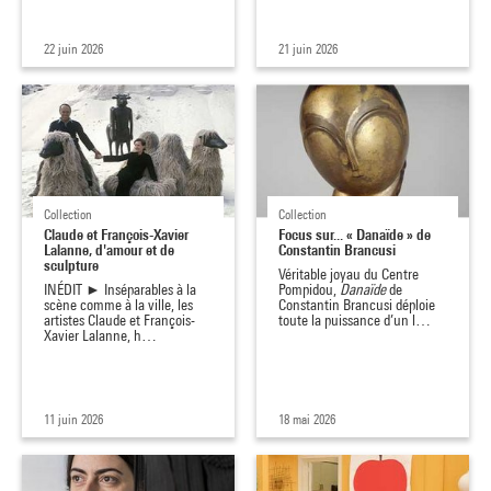
22 juin 2026
21 juin 2026
Collection
Collection
Claude et François-Xavier
Focus sur... « Danaïde » de
Lalanne, d'amour et de
Constantin Brancusi
sculpture
Véritable joyau du Centre
INÉDIT ► Inséparables à la
Pompidou,
Danaïde
de
scène comme à la ville, les
Constantin Brancusi déploie
artistes Claude et François-
toute la puissance d’un l…
Xavier Lalanne, h…
11 juin 2026
18 mai 2026