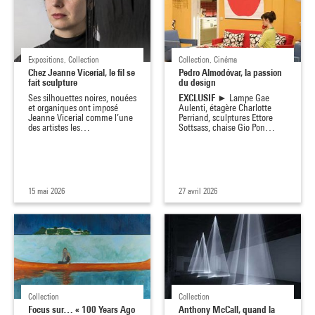
Expositions, Collection
Collection, Cinéma
Chez Jeanne Vicerial, le fil se
Pedro Almodóvar, la passion
fait sculpture
du design
EXCLUSIF
Ses silhouettes noires, nouées
► Lampe Gae
et organiques ont imposé
Aulenti, étagère Charlotte
Jeanne Vicerial comme l’une
Perriand, sculptures Ettore
des artistes les…
Sottsass, chaise Gio Pon…
15 mai 2026
27 avril 2026
Collection
Collection
Focus sur… « 100 Years Ago
Anthony McCall, quand la