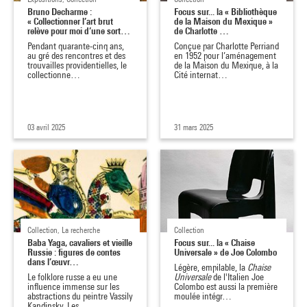
Bruno Decharme :
Focus sur... la « Bibliothèque
« Collectionner l’art brut
de la Maison du Mexique »
relève pour moi d’une sort…
de Charlotte …
Pendant quarante-cinq ans,
Conçue par Charlotte Perriand
au gré des rencontres et des
en 1952 pour l’aménagement
trouvailles providentielles, le
de la Maison du Mexique, à la
collectionne…
Cité internat…
03 avril 2025
31 mars 2025
Collection, La recherche
Collection
Baba Yaga, cavaliers et vieille
Focus sur... la « Chaise
Russie : figures de contes
Universale » de Joe Colombo
dans l’œuvr…
Légère, empilable, la
Chaise
Le folklore russe a eu une
Universale
de l'Italien
Joe
influence immense sur les
Colombo est aussi la première
abstractions du peintre Vassily
moulée intégr…
Kandinsky. Les …