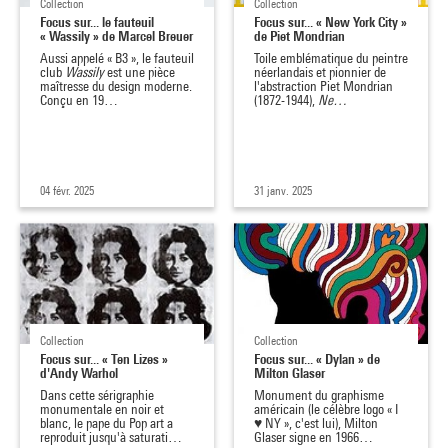
Collection
Collection
Focus sur... le fauteuil
Focus sur... « New York City »
« Wassily » de Marcel Breuer
de Piet Mondrian
Aussi appelé « B3 », le fauteuil
Toile emblématique du peintre
club
Wassily
est une pièce
néerlandais et pionnier de
maîtresse du design moderne.
l'abstraction Piet Mondrian
Conçu en 19…
(1872-1944),
Ne…
04 févr. 2025
31 janv. 2025
Collection
Collection
Focus sur... « Ten Lizes »
Focus sur... « Dylan » de
d'Andy Warhol
Milton Glaser
Dans cette sérigraphie
Monument du graphisme
monumentale en noir et
américain (le célèbre logo « I
blanc, le pape du Pop art a
♥ NY », c'est lui), Milton
reproduit jusqu'à saturati…
Glaser signe en 1966…