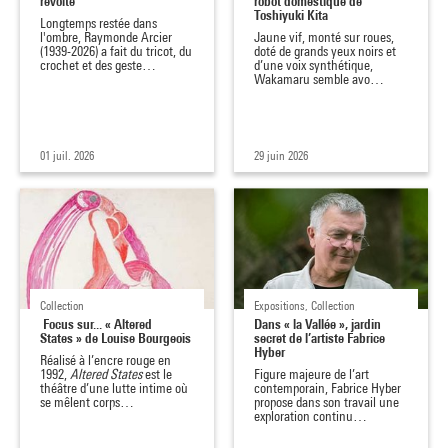
révolte
robot domestique de
Toshiyuki Kita
Longtemps restée dans
l'ombre, Raymonde Arcier
Jaune vif, monté sur roues,
(1939-2026) a fait du tricot, du
doté de grands yeux noirs et
crochet et des geste…
d’une voix synthétique,
Wakamaru semble avo…
01 juil. 2026
29 juin 2026
Collection
Expositions, Collection
Focus sur... « Altered
Dans « la Vallée », jardin
States » de Louise Bourgeois
secret de l’artiste Fabrice
Hyber
Réalisé à l’encre rouge en
1992,
Altered States
est le
Figure majeure de l’art
théâtre d’une lutte intime où
contemporain, Fabrice Hyber
se mêlent corps…
propose dans son travail une
exploration continu…