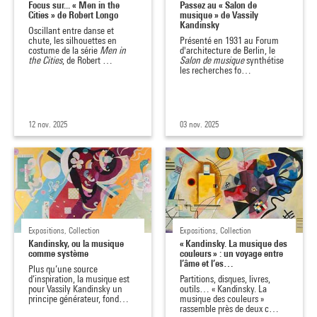
Focus sur... « Men in the
Passez au « Salon de
Cities » de Robert Longo
musique » de Vassily
Kandinsky
Oscillant entre danse et
chute, les silhouettes en
Présenté en 1931 au Forum
costume de la série
Men in
d'architecture de Berlin, le
the Cities
, de Robert …
Salon de musique
synthétise
les recherches fo…
12 nov. 2025
03 nov. 2025
Expositions, Collection
Expositions, Collection
Kandinsky, ou la musique
« Kandinsky. La musique des
comme système
couleurs » : un voyage entre
l’âme et l’es…
Plus qu’une source
d’inspiration, la musique est
Partitions, disques, livres,
pour Vassily Kandinsky un
outils… « Kandinsky. La
principe générateur, fond…
musique des couleurs »
rassemble près de deux c…