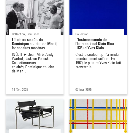
Collection, Coulisses
Collection
L'histoire secrète de
L'histoire secrète de
Dominique et John de Menil,
l'International Klein Blue
légendaires mécènes …
(IKB) d'Yves Klein …
INÉDIT ► Joan Miró, Andy
C'est la couleur qui l'a rendu
Warhol, Jackson Pollock…
mondialement célèbre. En
Collectionneurs
1960, le peintre Yves Klein fait
éclairés, Dominique et John
breveter la…
de Men…
14 févr. 2025
07 févr. 2025