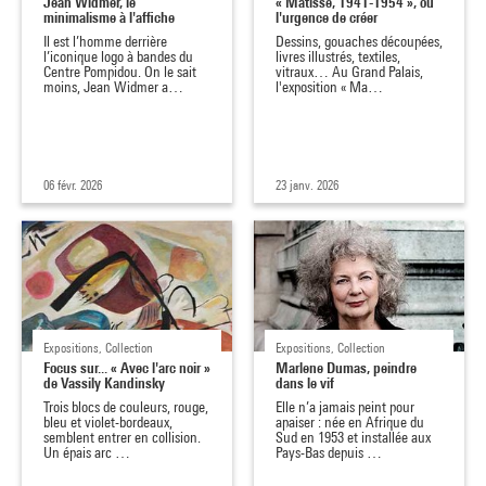
Jean Widmer, le
« Matisse, 1941-1954 », ou
minimalisme à l'affiche
l'urgence de créer
Il est l’homme derrière
Dessins, gouaches découpées,
l’iconique logo à bandes du
livres illustrés, textiles,
Centre Pompidou. On le sait
vitraux… Au Grand Palais,
moins, Jean Widmer a…
l'exposition « Ma…
06 févr. 2026
23 janv. 2026
Expositions, Collection
Expositions, Collection
Focus sur... « Avec l'arc noir »
Marlene Dumas, peindre
de Vassily Kandinsky
dans le vif
Trois blocs de couleurs, rouge,
Elle n’a jamais peint pour
bleu et violet-bordeaux,
apaiser : née en Afrique du
semblent entrer en collision.
Sud en 1953 et installée aux
Un épais arc …
Pays-Bas depuis …