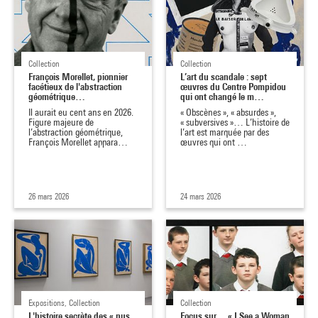
Collection
Collection
François Morellet, pionnier
L’art du scandale : sept
facétieux de l'abstraction
œuvres du Centre Pompidou
géométrique…
qui ont changé le m…
Il aurait eu cent ans en 2026.
« Obscènes », « absurdes »,
Figure majeure de
« subversives »… L’histoire de
l’abstraction géométrique,
l’art est marquée par des
François Morellet appara…
œuvres qui ont …
26 mars 2026
24 mars 2026
Expositions, Collection
Collection
L'histoire secrète des « nus
Focus sur… « I See a Woman