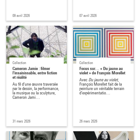
09 avril 2026
07 avril 2026
Collection
Collection
Cameron Jamie : filmer
Focus sur… « Du jaune au
l'insaisissable, entre fiction
violet » de François Morellet
et réalité
Avec
Du jaune au violet
,
Au fil d’une œuvre traversée
François Morellet fait de la
par le dessin, la performance,
peinture un véritable terrain
la musique ou la sculpture,
d’expérimentatio…
Cameron Jami…
31 mars 2026
26 mars 2026