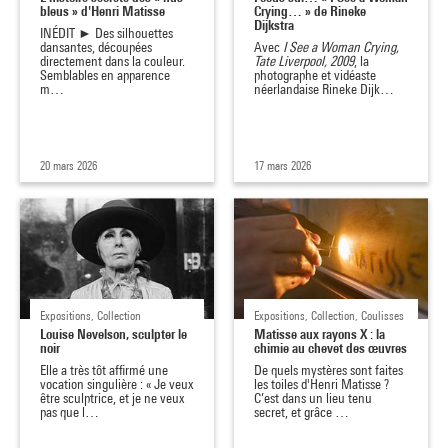
bleus » d'Henri Matisse
Crying… » de Rineke
Dijkstra
INÉDIT ► Des silhouettes
dansantes, découpées
Avec
I See a Woman Crying,
directement dans la couleur.
Tate Liverpool, 2009
, la
Semblables en apparence
photographe et vidéaste
m…
néerlandaise Rineke Dijk…
20 mars 2026
17 mars 2026
Expositions, Collection
Expositions, Collection, Coulisses
Louise Nevelson, sculpter le
Matisse aux rayons X : la
noir
chimie au chevet des œuvres
Elle a très tôt affirmé une
De quels mystères sont faites
vocation singulière : « Je veux
les toiles d'Henri Matisse ?
être sculptrice, et je ne veux
C’est dans un lieu tenu
pas que l…
secret, et grâce …