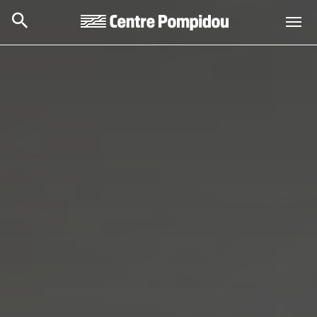
Aller au contenu principal
Centre Pompidou