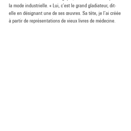
la mode industrielle. « Lui, c’est le grand gladiateur, dit-
elle en désignant une de ses œuvres. Sa tête, je l’ai créée
à partir de représentations de vieux livres de médecine.
Comme mon père était ostéopathe, on avait beaucoup de
dessins de méridiens. J’aime bien mélanger différentes
visions de la médecine. »
Je dessine en trois dimensions.
Jeanne Vicerial
L’artiste va même jusqu’à utiliser des aiguilles de
chirurgie et une perche à perfusion, qui lui permet de