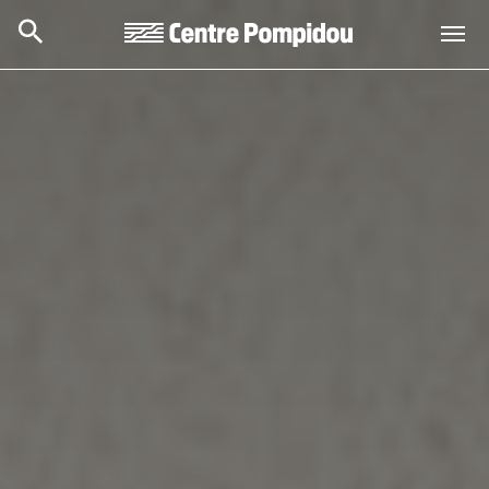
Aller au contenu principal
Centre Pompidou