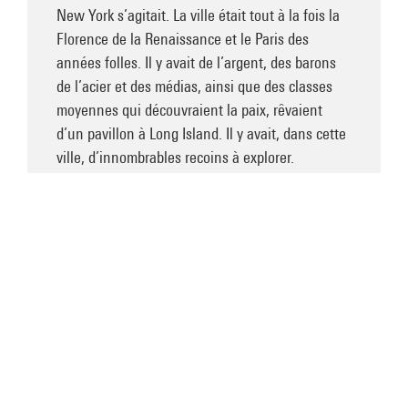
New York s’agitait. La ville était tout à la fois la
Florence de la Renaissance et le Paris des
années folles. Il y avait de l’argent, des barons
de l’acier et des médias, ainsi que des classes
moyennes qui découvraient la paix, rêvaient
d’un pavillon à Long Island. Il y avait, dans cette
ville, d’innombrables recoins à explorer.
Tellement même qu’on pouvait passer sa vie à
l’arpenter. Si on était artiste, on pouvait s’en
inspirer pour des tableaux, figuratifs,
représentant la réalité telle quelle, d’autres,
abstraits, montrant sa furie. Dans ce gymnase, il
n’y avait rien. Que du vide. Ce n’était plus New
York. Rothko pensa à Matisse, aux murs d’un
atelier de la banlieue parisienne – cela faisait
longtemps qu’il n’était pas allé en France, il
aurait voulu y retourner, rien que pour le Louvre