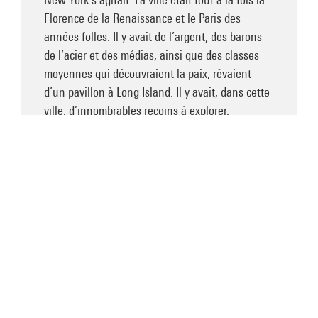
Florence de la Renaissance et le Paris des
années folles. Il y avait de l’argent, des barons
de l’acier et des médias, ainsi que des classes
moyennes qui découvraient la paix, rêvaient
d’un pavillon à Long Island. Il y avait, dans cette
ville, d’innombrables recoins à explorer.
Tellement même qu’on pouvait passer sa vie à
l’arpenter. Si on était artiste, on pouvait s’en
inspirer pour des tableaux, figuratifs,
représentant la réalité telle quelle, d’autres,
abstraits, montrant sa furie. Dans ce gymnase, il
n’y avait rien. Que du vide. Ce n’était plus New
York. Rothko pensa à Matisse, aux murs d’un
atelier de la banlieue parisienne – cela faisait
longtemps qu’il n’était pas allé en France, il
aurait voulu y retourner, rien que pour le Louvre
–, qui étaient autrefois sans intérêt. Ils l’étaient