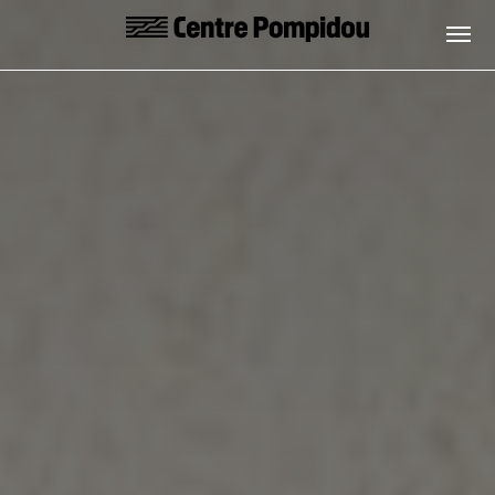
Skip to main content
Centre Pompidou