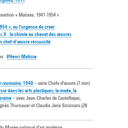
position « Matisse, 1941-1954 » :
954 », ou l'urgence de créer
s X : la chimie au chevet des œuvres
un chef-d’œuvre ressuscité
es :
#Henri Matisse
e roumaine
, 1940
– série Chefs-d'œuvre (7 min)
sse dans les arts plastiques, la mode, la
oraine
– avec Jean-Charles de Castelbajac,
 Agnès Thurnauer et Claudia Jane Scroccaro (28
 du Musée national d'art moderne,