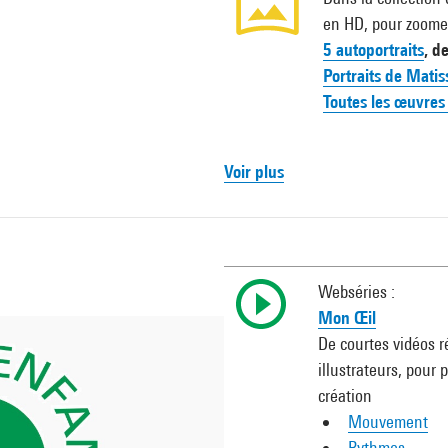
en HD, pour zoomer
5 autoportraits
, d
Portraits de Matis
Toutes les œuvres
Voir plus
Webséries :
Mon Œil
De courtes vidéos ré
illustrateurs, pour 
création
Mouvement
Rythmes