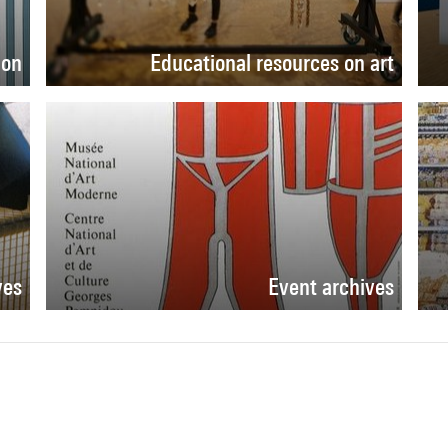
ion
Educational resources on art
ves
Event archives