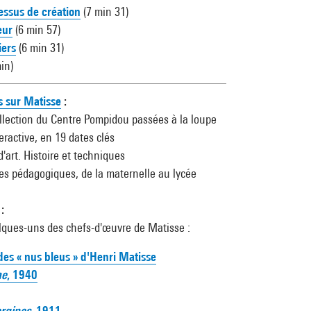
essus de création
(7 min 31)
eur
(6 min 57)
iers
(6 min 31)
in)
s sur Matisse
:
llection du Centre Pompidou passées à la loupe
eractive, en 19 dates clés
d'art. Histoire et techniques
stes pédagogiques, de la maternelle au lycée
:
lques-uns des chefs-d'œuvre de Matisse :
 des « nus bleus » d'Henri Matisse
ne
, 1940
ergines
, 1911