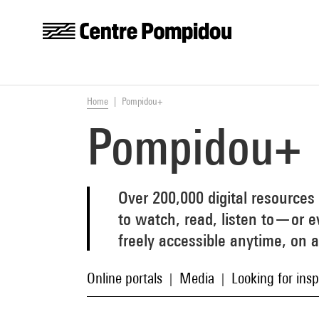
Centre Pompidou
Skip to main content
You are here:
Home
Pompidou+
Pompidou+
Over 200,000 digital resources
to watch, read, listen to—or 
freely accessible anytime, on 
Online portals
Media
Looking for insp
|
|