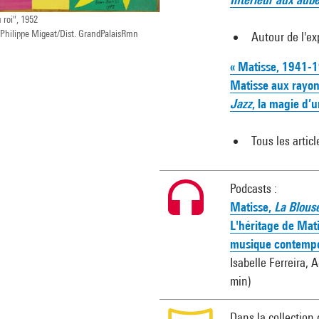
 roi", 1952
hilippe Migeat/Dist. GrandPalaisRmn
Autour de l'ex
« Matisse, 1941-1
Matisse aux rayon
Jazz
, la magie d’
Tous les articl
Podcasts :
Matisse,
La Blous
L'héritage de Mati
musique contemp
Isabelle Ferreira,
min)
Dans la collection