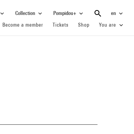
Collection
Pompidou+
en
(current)
(current)
(current)
Become a member
Tickets
Shop
You are