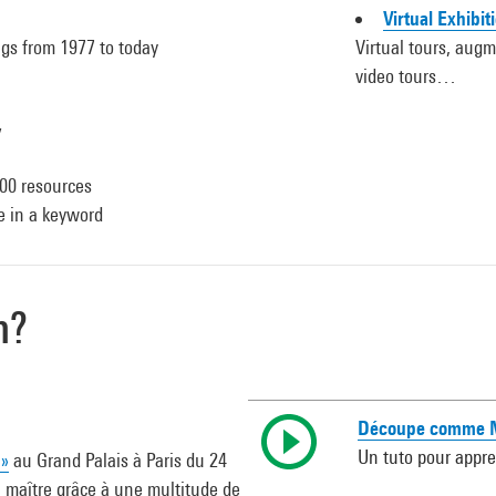
Virtual Exhibit
ngs from 1977 to today
Virtual tours, augm
video tours…
y
00 resources
e in a keyword
n?
Découpe comme M
Un tuto pour appre
 »
au Grand Palais à Paris du 24
u maître grâce à une multitude de