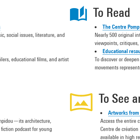
To Read
s
The Centre Pomp
c, social issues, literature, and
Nearly 500 original in
viewpoints, critique
Educational resou
lers, educational films, and artist
To discover or deepen
movements represente
To See a
Artworks from 
mpidou—its architecture,
Access the entire 
fiction podcast for young
Centre de création 
available in high r