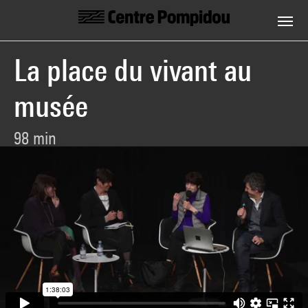
Centre Pompidou
Aller au contenu principal
La place du vivant au
musée
98 min