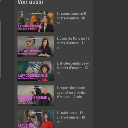
Voir aussi
Le surréalisme en 8
chefs-d'œuvre
- 10
L'eau support de vie
min
- 11 min
L'École de Paris en 12
chefs-d'œuvre
- 11
min
Performance
musicale de Robin
Meier
- 39 min
L'afrodescendance en
6 chefs-d'œuvre
- 13
min
Des histoires
d'animaux
- 76 min
L'expressionnisme
abstrait en 6 chefs-
d’œuvre
- 12 min
Le cubisme en 12
chefs-d'œuvre
- 10
min