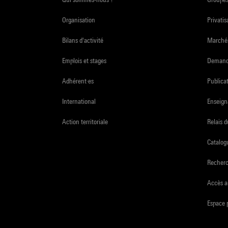
Organisation
Privatis
Bilans d'activité
Marchés
Emplois et stages
Demande
Adhérent·es
Publicat
International
Enseign
Action territoriale
Relais 
Catalogu
Recher
Accès a
Espace 