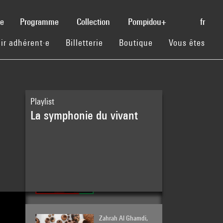
(current)
se
Programme
Collection
Pompidou+
fr
(current)
(current)
(current)
ir adhérent·e
Billetterie
Boutique
Vous êtes
Playlist
La symphonie du vivant
La place du vivant
au musée
- 98 min
ecoLogicStudio |
Exposition Réseaux-
Mondes
- 2 min
Zahrah Al Ghamdi,