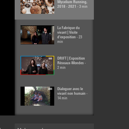
Mycelium Running,
2018 - 2021
- 3 min
La Fabrique du
vivant | Visite
d'exposition
- 23
min
DRIFT | Exposition
Réseaux-Mondes
-
2 min
Dialoguer avec le
vivant non humain
-
14 min
Avec les chants du
vivant
- 71 min
e