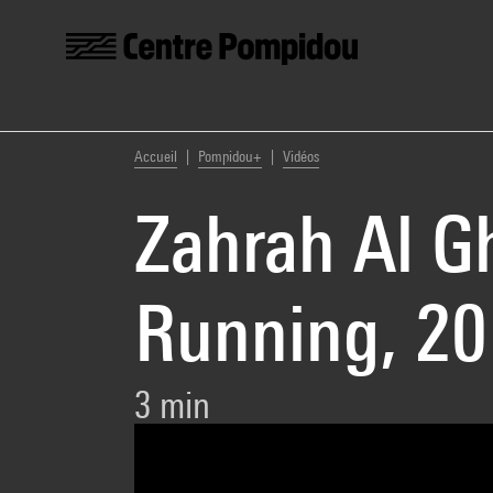
Centre Pompidou
Aller au contenu principal
Vous êtes ici:
Accueil
Pompidou+
Vidéos
Zahrah Al G
Running, 20
3 min