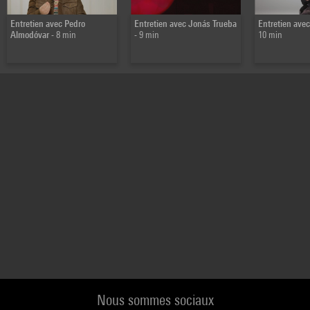
Entretien avec Pedro
Entretien avec Jonás Trueba
Entretien av
Almodóvar
- 8 min
- 9 min
10 min
Nous sommes sociaux