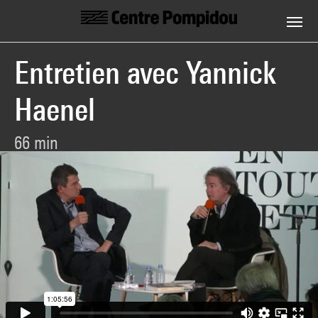
Centre Pompidou
Aller au contenu principal
Entretien avec Yannick
Haenel
66 min